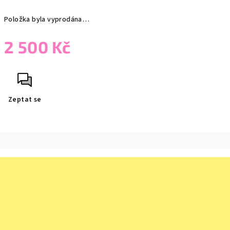
Položka byla vyprodána…
2 500 Kč
Měrná
cena:
Zeptat se
Z
á
p
a
t