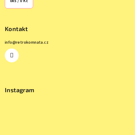
0
ks /
0 Kč
Kontakt
info
@
retrokomnata.cz
Instagram