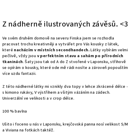
Z nádherně ilustrovaných závěsů. <3
Ve svém druhém domově na severu Finska jsem se rozhodla
pracovat trochu kreativněji a vytvářet pro Vás kousky z látek,
které
nacházím v místních secondhandech.
Látky vybírám velmi
pečlivě, vždy jsou
v perfektním stavu a sahám po přírodních
tkaninách
. Šaty jsou tak od A do Z stvořené v Laponsku, střihově
se opírám o kousky, které ode mě rádi nosíte a zároveň popouštím
více uzdu fantazii.
Z této nádherné látky mi vznikly dva topy v lehce zkrácené délce -
s kimono rukávy, V výstřihem a všitým vázáním na zádech.
Univerzální ve velikosti a v crop délce.
100 % bavlna
Ušito i foceno u nás v Laponsku, krejčovská panna nosí velikost S/M
a Viviana na fotkách taktéž.