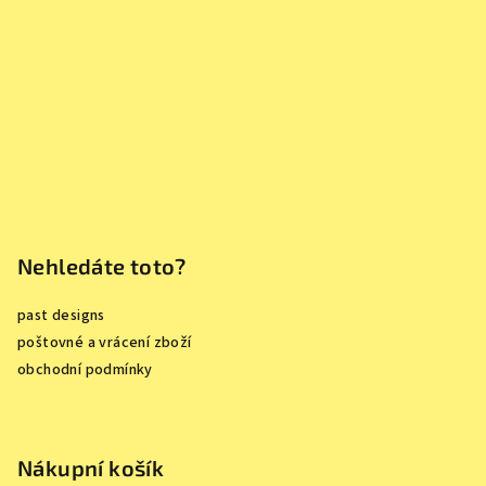
t
í
Nehledáte toto?
past designs
poštovné a vrácení zboží
obchodní podmínky
Nákupní košík