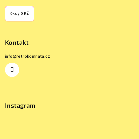
0
ks /
0 Kč
Kontakt
info
@
retrokomnata.cz
Instagram