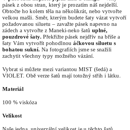
pásek z obou stran, který je prozatím náš nejdelší.
Obtočte ho kolem těla na několikrát, nebo vytvořte
velkou mašli. Směr, kterým budete šaty vázat vytvoří
požadovanou siluetu – zavažte pásek napevno na
zádech a vytvořte z Maneki-neko šatů
uplné,
pouzdrové šaty.
Překřižte pásek nejdřív na břiše a
šaty Vám vytvořít pohodlnou
áčkovou siluetu s
bohatou sukní.
Na fotografiích jsme se snažili
zachytit všechny typy možného vázání.
Vybrat si můžete mezi variantou MIST (šedá) a
VIOLET. Obě verze šatů mají totožný střih i látku.
Materiál
100 % viskóza
Velikost
Naše jedna, univerzální velikost je u těchto šatů