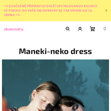
Přejít
<3 SOUČASNĚ PŘIPRAVUJI DALŠÍ UPCYKLOVANOU KOLEKCI
na
VE FINSKU. NA VAŠE OBJEDNÁVKY SE TAK VRHÁM OD 23.
obsah
SRPNA <3
zkomnaty.
Nákupní
Hledat
Přihlášení
Maneki-neko dress
košík