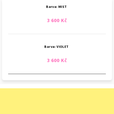
Barva: MIST
3 600 Kč
Barva: VIOLET
3 600 Kč
Z
á
p
a