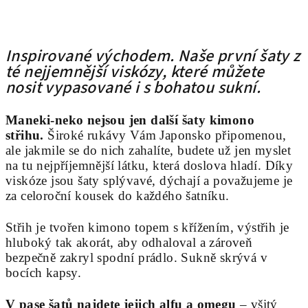
Inspirované východem. Naše první šaty z
té nejjemnější viskózy, které můžete
nosit vypasované i s bohatou sukní.
Maneki-neko nejsou jen další šaty kimono
střihu.
Široké rukávy Vám Japonsko připomenou,
ale jakmile se do nich zahalíte, budete už jen myslet
na tu nejpříjemnější látku, která doslova hladí. Díky
viskóze jsou šaty splývavé, dýchají a považujeme je
za celoroční kousek do každého šatníku.
Střih je tvořen kimono topem s křížením, výstřih je
hluboký tak akorát, aby odhaloval a zároveň
bezpečně zakryl spodní prádlo. Sukně skrývá v
bocích kapsy.
V pase šatů najdete jejich alfu a omegu
– všitý