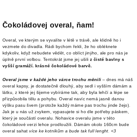
Čokoládovej overal, ňam!
Overal, ve kterým se vyvalíte v létě v trávě, ale klidně ho i
vezmete do divadla. Rádi bychom řekli, že ho obléknete
kdykoliv, když nebudete vědět, co oblíct jinýho, ale pro nás je
úplně první volbou. Tentokrát jsme jej ušili
z čisté bavlny s
vyšší gramáží. krásné čokoládové barvě.
Overal jsme v každé jeho várce trochu měnili
– dnes má náš
overal kapsy, je dostatečně dlouhý, aby sedl i vyšším dámám a
látku, z které jej šijeme vybíráme tak, aby byla lehčí a lépe se
přizpůsobila tělu a pohybu. Overal navíc nemá jasně danou
výšku pasu švem (protože každý máme pas trochu jinde žejo).
Jak je u nás už zvykem, vypasujete si ho dle potřeby páskem,
který je součástí overalu. Nohavice overalu jsme v této
čokoládové verzi lehce prodloužili. Dámám okolo 160cm bude
overal sahat
více ke kotníkům a bude tak full lenght. <3