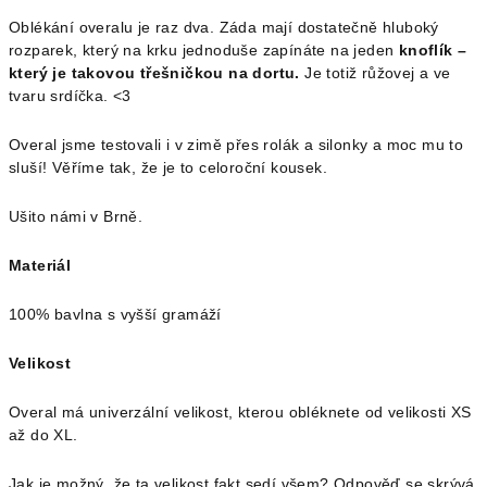
Oblékání overalu je raz dva. Záda mají dostatečně hluboký
rozparek, který na krku jednoduše zapínáte na jeden
knoflík –
který je takovou třešničkou na dortu.
Je totiž růžovej a ve
tvaru srdíčka. <3
Overal jsme testovali i v zimě přes rolák a silonky a moc mu to
sluší! Věříme tak, že je to celoroční kousek.
Ušito námi v Brně.
Materiál
100% bavlna s vyšší gramáží
Velikost
Overal má univerzální velikost, kterou obléknete od velikosti XS
až do XL.
Jak je možný, že ta velikost fakt sedí všem? Odpověď se skrývá