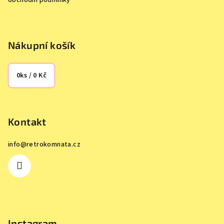
obchodní podmínky
Nákupní košík
0
ks /
0 Kč
Kontakt
info
@
retrokomnata.cz
Instagram