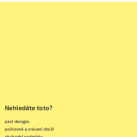
Z
á
p
a
t
í
Nehledáte toto?
past designs
poštovné a vrácení zboží