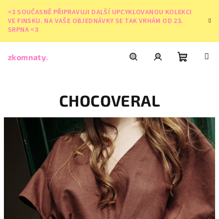
Přejít
<3 SOUČASNĚ PŘIPRAVUJI DALŠÍ UPCYKLOVANOU KOLEKCI
na
VE FINSKU. NA VAŠE OBJEDNÁVKY SE TAK VRHÁM OD 23.
obsah
SRPNA <3
zkomnaty.
Nákupní
Hledat
Přihlášení
CHOCOVERAL
košík