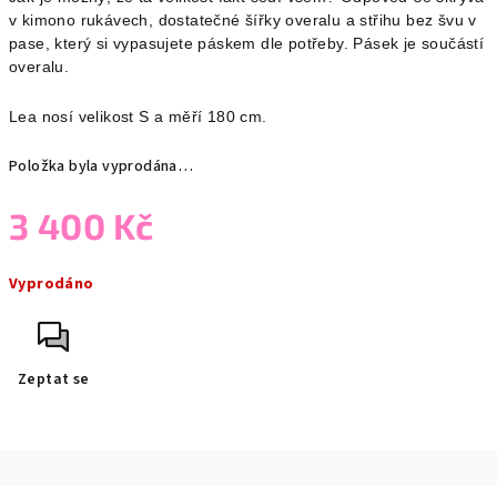
v kimono rukávech, dostatečné šířky overalu a střihu bez švu v
pase, který si vypasujete páskem dle potřeby. Pásek je součástí
overalu.
Lea nosí velikost S a měří 180 cm.
Položka byla vyprodána…
3 400 Kč
Měrná
Vyprodáno
cena:
Zeptat se