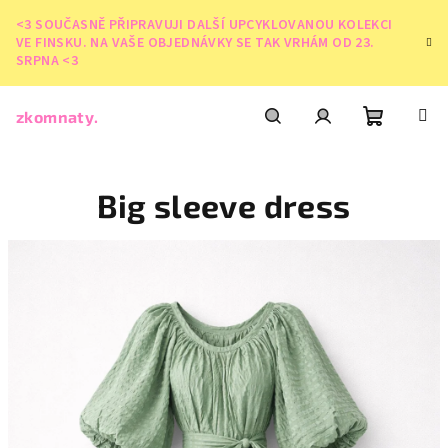
Přejít
<3 SOUČASNĚ PŘIPRAVUJI DALŠÍ UPCYKLOVANOU KOLEKCI
na
VE FINSKU. NA VAŠE OBJEDNÁVKY SE TAK VRHÁM OD 23.
obsah
SRPNA <3
zkomnaty.
Nákupní
Hledat
Přihlášení
Big sleeve dress
košík