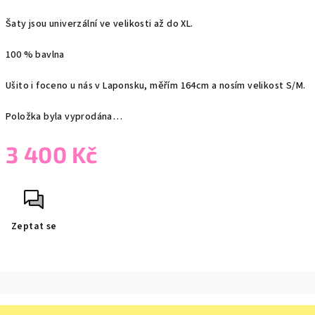
Šaty jsou univerzální ve velikosti až do XL.
100 % bavlna
Ušito i foceno u nás v Laponsku, měřím 164cm a nosím velikost S/M.
Položka byla vyprodána…
3 400 Kč
Měrná
cena:
Zeptat se
Z