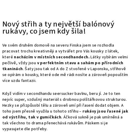
Nový střih a ty největší balónový
rukávy, co jsem kdy šila!
Ve svém druhém domově na severu Finska jsem se rozhodla
pracovat trochu kreativněji a vytvářet pro Vás kousky z látek,
které
nacházím v místních secondhandech.
Látky vybírám velmi
pečlivě, vždy jsou
v perfektním stavu a sahám po přírodních
tkaninách
. Šaty jsou tak od A do Z stvořené v Laponsku, střihově
se opírám o kousky, které ode mě rádi nosíte a zároveň popouštím
více uzdu fantazii.
Když vidím v secondhandu seersucker bavlnu, beru jí. Je to ten
nejvíc super,
vzdušný
materiál s drobnou
polštářkovou
strukturou.
Hezky se přizpůsobí tělu a zároveň umí při řasení dodat objem. A
toho jsem přesně využila u tohoto střihu –
rukávy jsou řasené jak
od výstřihu, tak v gumičkách
. Áčková sukně je pak umírněná a
tak všechno to drama přenechává rukávům. Páskem si je
vypasujete dle potřeby.