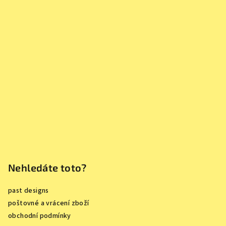
á
p
a
t
í
Nehledáte toto?
past designs
poštovné a vrácení zboží
obchodní podmínky