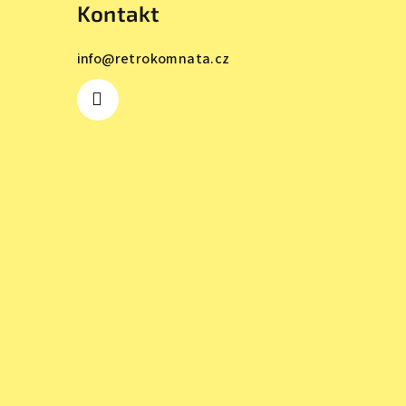
Kontakt
info
@
retrokomnata.cz