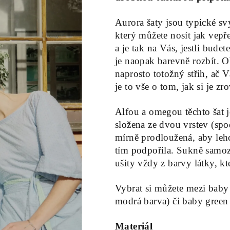
Aurora šaty jsou typické s
který můžete nosít jak vepř
a je tak na Vás, jestli bude
je naopak barevně rozbít. O
naprosto totožný střih, ač V
je to vše o tom, jak si je z
Alfou a omegou těchto šat j
složena ze dvou vrstev (sp
mírně prodloužená, aby leh
tím podpořila. Sukně samoz
ušity vždy z barvy látky, k
Vybrat si můžete mezi baby 
modrá barva) či baby green 
Materiál