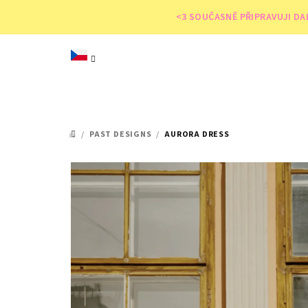
Přejít
<3 SOUČASNĚ PŘIPRAVUJI DA
na
obsah
/
PAST DESIGNS
/
AURORA DRESS
DOMŮ