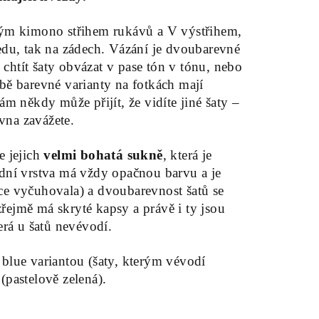
vým kimono střihem rukávů a V výstřihem,
edu, tak na zádech. Vázání je dvoubarevné
te chtít šaty obvázat v pase tón v tónu, nebo
bě barevné varianty na fotkách mají
ám někdy může přijít, že vidíte jiné šaty –
rovna zavážete.
e jejich
velmi bohatá sukně
, která je
odní vrstva má vždy opačnou barvu a je
ce vyčuhovala) a dvoubarevnost šatů se
řejmě má skryté kapsy a právě i ty jsou
terá u šatů nevévodí.
blue variantou (šaty, kterým vévodí
(pastelově zelená).