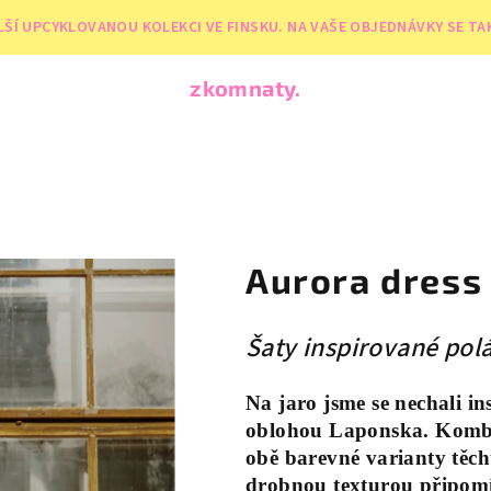
LŠÍ UPCYKLOVANOU KOLEKCI VE FINSKU. NA VAŠE OBJEDNÁVKY SE TA
zkomnaty.
Aurora dress
Šaty inspirované polá
Na jaro jsme se nechali in
oblohou Laponska. Kombin
obě barevné varianty těch
drobnou texturou připomí