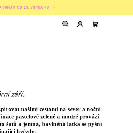
K VRHÁM OD 23. SRPNA <3
Hledat
Přihlášení
Nákupní
košík
rní září.
spirovat našimi cestami na sever a noční
ace pastelové zelené a modré provází
to šatů a jemná, bavlněná látka se pyšní
nající hvězdy.