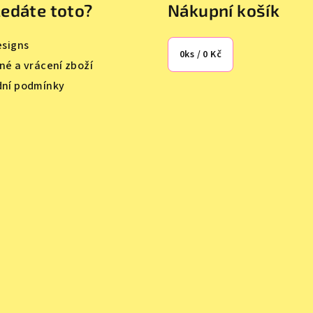
edáte toto?
Nákupní košík
esigns
0
ks /
0 Kč
né a vrácení zboží
ní podmínky