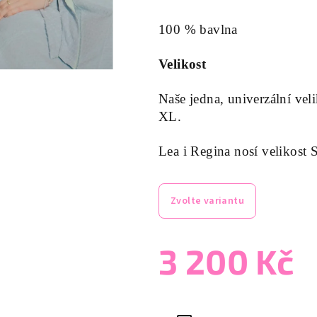
100 % bavlna
Velikost
Naše jedna, univerzální veli
XL.
Lea i Regina nosí velikost S
Zvolte variantu
3 200 Kč
Měrná
cena: