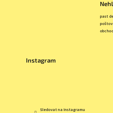
Nehl
p
a
past d
t
poštov
obchod
í
Instagram
Sledovat na Instagramu