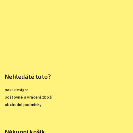
a
t
í
Nehledáte toto?
past designs
poštovné a vrácení zboží
obchodní podmínky
Nákupní košík