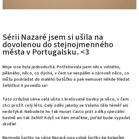
Sérii Nazaré jsem si ušila na
dovolenou do stejnojmenného
města v Portugalsku. <3
Moje vize byla jednoduchá. Potřebovala jsem něco volného,
pěkného, něco, co dýchá, v čem se nespálím a zároveň něco, co
můžu poskládat do malého batůžku a pak nemuset někde hledat
žehličku! A povedlo se!
Tato vzdušná série celá ušita z
krešované
bavlny je něco, v čem
chci prožít celý léto. Celý oděv jakoby se Vašeho těla téměř ani
nedotýkal. Nebudete ho tak muset často prát a díky speciální
bavlně ani tak žehlit!
Když se Vám zmáčkne, pořád bude vypadat
skvěle!
Bermuda šortky ze série Nazaré jsou volné šortky ke kolenům