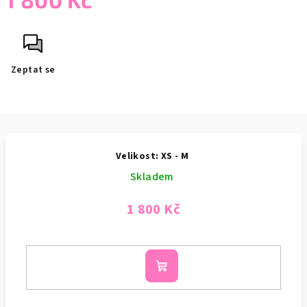
Měrná
cena:
Zeptat se
Velikost: XS - M
Skladem
1 800 Kč
Do
košíku