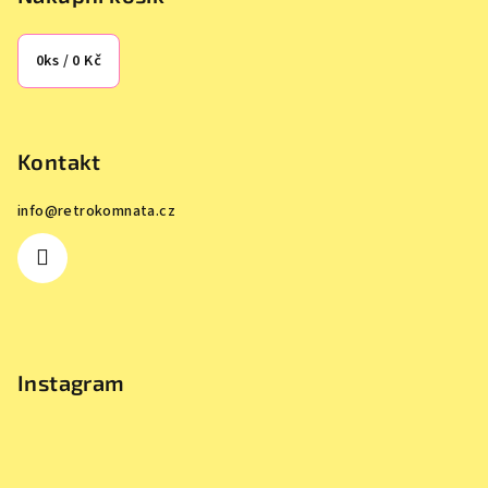
0
ks /
0 Kč
Kontakt
info
@
retrokomnata.cz
Instagram