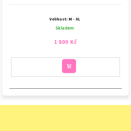
Velikost: M - XL
Skladem
1 800 Kč
Do
košíku
Z
á
p