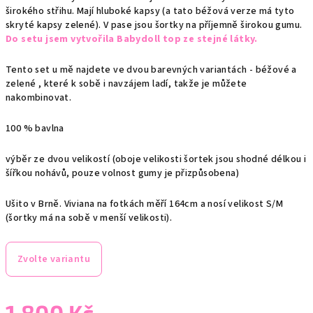
širokého střihu. Mají hluboké kapsy (a tato béžová verze má tyto
skryté kapsy zelené). V pase jsou šortky na příjemně širokou gumu.
Do setu jsem vytvořila Babydoll top ze stejné látky.
Tento set u mě najdete ve dvou barevných variantách - béžové a
zelené , které k sobě i navzájem ladí, takže je můžete
nakombinovat.
100 % bavlna
výběr ze dvou velikostí (oboje velikosti šortek jsou shodné délkou i
šířkou nohávů, pouze volnost gumy je přizpůsobena)
Ušito v Brně. Viviana na fotkách měří 164cm a nosí velikost S/M
(šortky má na sobě v menší velikosti).
Zvolte variantu
1 800 Kč