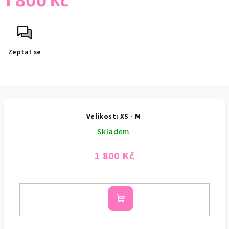
Měrná
cena:
Zeptat se
Velikost: XS - M
Skladem
1 800 Kč
Do
košíku