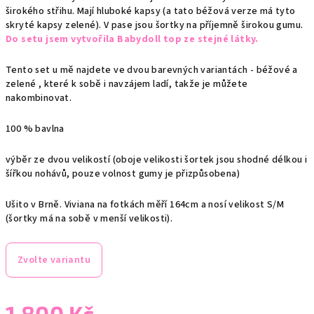
širokého střihu. Mají hluboké kapsy (a tato béžová verze má tyto
skryté kapsy zelené). V pase jsou šortky na příjemně širokou gumu.
Do setu jsem vytvořila Babydoll top ze stejné látky.
Tento set u mě najdete ve dvou barevných variantách - béžové a
zelené , které k sobě i navzájem ladí, takže je můžete
nakombinovat.
100 % bavlna
výběr ze dvou velikostí (oboje velikosti šortek jsou shodné délkou i
šířkou nohávů, pouze volnost gumy je přizpůsobena)
Ušito v Brně. Viviana na fotkách měří 164cm a nosí velikost S/M
(šortky má na sobě v menší velikosti).
Zvolte variantu
1 800 Kč