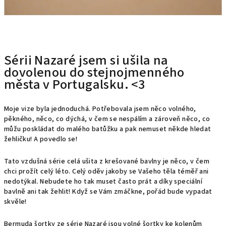
Sérii Nazaré jsem si ušila na
dovolenou do stejnojmenného
města v Portugalsku. <3
Moje vize byla jednoduchá. Potřebovala jsem něco volného,
pěkného, něco, co dýchá, v čem se nespálím a zároveň něco, co
můžu poskládat do malého batůžku a pak nemuset někde hledat
žehličku! A povedlo se!
Tato vzdušná série celá ušita z
krešované
bavlny je něco, v čem
chci prožít celý léto. Celý oděv jakoby se Vašeho těla téměř ani
nedotýkal. Nebudete ho tak muset často prát a díky speciální
bavlně ani tak žehlit!
Když se Vám zmáčkne, pořád bude vypadat
skvěle!
Bermuda šortky ze série Nazaré jsou volné šortky ke kolenům