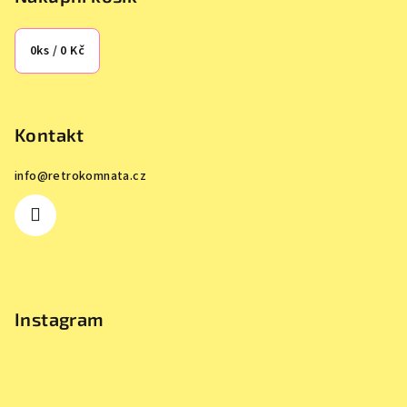
0
ks /
0 Kč
Kontakt
info
@
retrokomnata.cz
Instagram