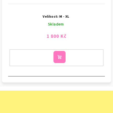
Velikost: M - XL
Skladem
1 800 Kč
Do
košíku
Z
á
p