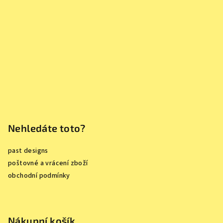
a
t
í
Nehledáte toto?
past designs
poštovné a vrácení zboží
obchodní podmínky
Nákupní košík