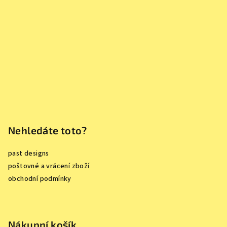
a
t
í
Nehledáte toto?
past designs
poštovné a vrácení zboží
obchodní podmínky
Nákupní košík