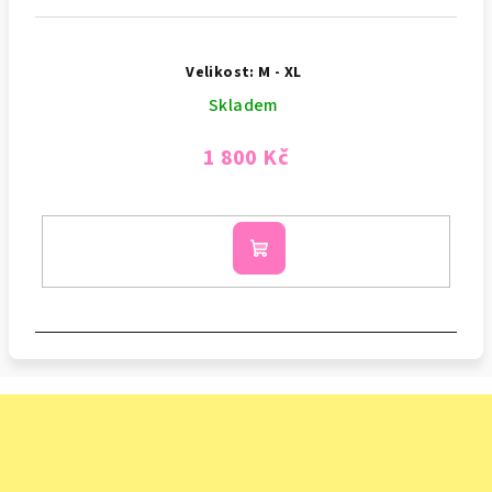
Velikost: M - XL
Skladem
1 800 Kč
Do
košíku
Z
á
p