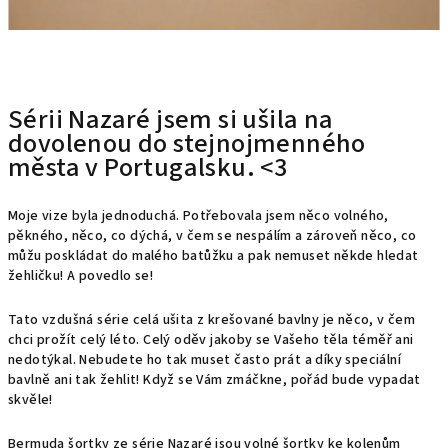
Sérii Nazaré jsem si ušila na
dovolenou do stejnojmenného
města v Portugalsku. <3
Moje vize byla jednoduchá. Potřebovala jsem něco volného,
pěkného, něco, co dýchá, v čem se nespálím a zároveň něco, co
můžu poskládat do malého batůžku a pak nemuset někde hledat
žehličku! A povedlo se!
Tato vzdušná série celá ušita z
krešované
bavlny je něco, v čem
chci prožít celý léto. Celý oděv jakoby se Vašeho těla téměř ani
nedotýkal. Nebudete ho tak muset často prát a díky speciální
bavlně ani tak žehlit!
Když se Vám zmáčkne, pořád bude vypadat
skvěle!
Bermuda šortky ze série Nazaré jsou volné šortky ke kolenům