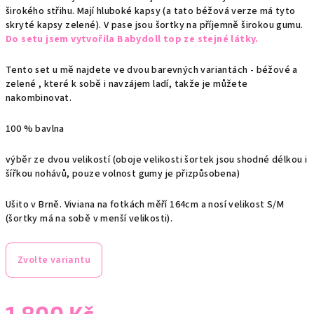
širokého střihu. Mají hluboké kapsy (a tato béžová verze má tyto
skryté kapsy zelené). V pase jsou šortky na příjemně širokou gumu.
Do setu jsem vytvořila Babydoll top ze stejné látky.
Tento set u mě najdete ve dvou barevných variantách - béžové a
zelené , které k sobě i navzájem ladí, takže je můžete
nakombinovat.
100 % bavlna
výběr ze dvou velikostí (oboje velikosti šortek jsou shodné délkou i
šířkou nohávů, pouze volnost gumy je přizpůsobena)
Ušito v Brně. Viviana na fotkách měří 164cm a nosí velikost S/M
(šortky má na sobě v menší velikosti).
Zvolte variantu
1 800 Kč