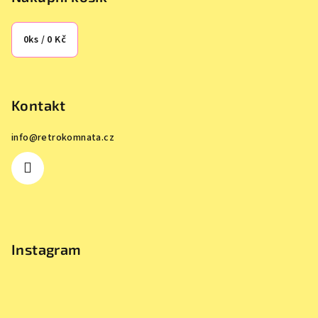
0
ks /
0 Kč
Kontakt
info
@
retrokomnata.cz
Instagram