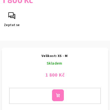
Měrná
cena:
Zeptat se
Velikost: XS - M
Skladem
1 800 Kč
Do
košíku