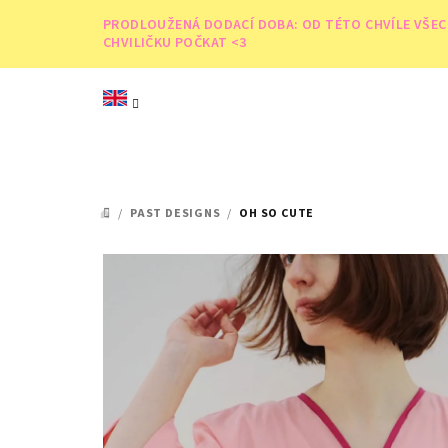
Skip
PRODLOUŽENÁ DODACÍ DOBA: OD TÉTO CHVÍLE VŠECHN
to
CHVILIČKU POČKAT <3
content
/
PAST DESIGNS
/
OH SO CUTE
HOME