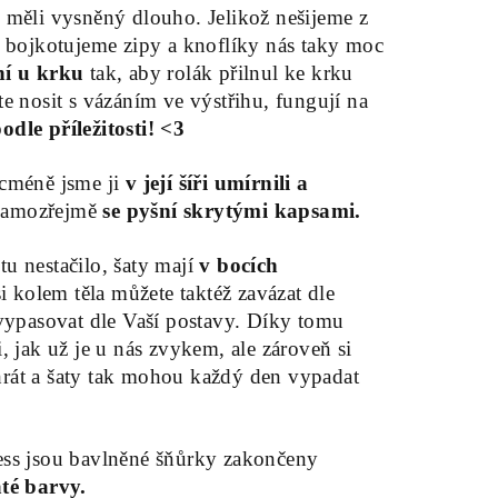
e měli vysněný dlouho. Jelikož nešijeme z
hu bojkotujeme zipy a knoflíky nás taky moc
ní u krku
tak, aby rolák přilnul ke krku
te nosit s vázáním ve výstřihu, fungují na
odle příležitosti! <3
icméně jsme ji
v její šíři umírnili a
amozřejmě
se pyšní skrytými kapsami.
tu nestačilo, šaty mají
v bocích
si kolem těla můžete taktéž zavázat dle
ě vypasovat dle Vaší postavy. Díky tomu
i, jak už je u nás zvykem, ale zároveň si
hrát a šaty tak mohou každý den vypadat
ress jsou bavlněné šňůrky zakončeny
té barvy.