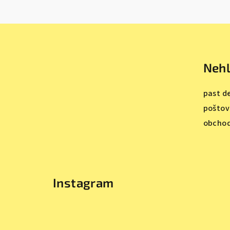
F
o
Nehl
o
t
past d
e
poštov
obchod
r
Instagram