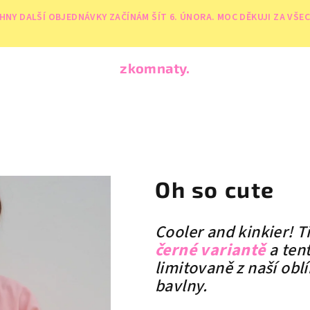
Y DALŠÍ OBJEDNÁVKY ZAČÍNÁM ŠÍT 6. ÚNORA. MOC DĚKUJI ZA VŠECH
zkomnaty.
Oh so cute
Cooler and kinkier! T
černé variantě
a ten
limitovaně z naší ob
bavlny.