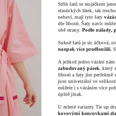
Střih šatů se stojáčkem jsm
elastických látek, tak troc
nebaví, mají tyto šaty
vázá
dle libosti. Šaty navíc může
obě strany.
Podle nálady, p
Sukně šatů je sic áčková, n
naopak více prodloužili.
S
A jelikož jedno vázání nám 
zabudovaný pásek
, který 
libosti a šaty jím perfektn
jsou univerzální ve velikost
můžete i s vázáním více po
úplně jinak.
U zelené varianty Tie up d
kovovými koncovkami zla