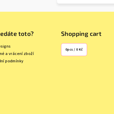
edáte toto?
Shopping cart
esigns
0
pcs /
0 Kč
né a vrácení zboží
ní podmínky