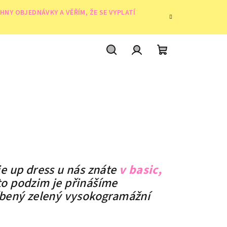
NY OBJEDNÁVKY A VĚŘÍM, ŽE SE VYPLATÍ
Search
Login
Shopping
cart
ie up dress u nás znáte
v basic,
to podzim je přinášíme
líbený zelený vysokogramážní