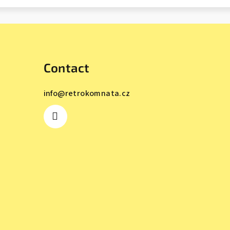
Contact
info
@
retrokomnata.cz