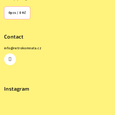
0
pcs /
0 Kč
Contact
info
@
retrokomnata.cz
Instagram