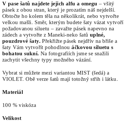
V pase šatů najdete jejich alfu a omegu
– všitý
pásek z obou stran, který je prozatím náš nejdelší.
Obtočte ho kolem těla na několikrát, nebo vytvořte
velkou mašli. Směr, kterým budete šaty vázat vytvoří
požadovanou siluetu – zavažte pásek napevno na
zádech a vytvořte z Maneki-neko šatů
uplné,
pouzdrové šaty.
Překřižte pásek nejdřív na břiše a
šaty Vám vytvořít pohodlnou
áčkovou siluetu s
bohatou sukní.
Na fotografiích jsme se snažili
zachytit všechny typy možného vázání.
Vybrat si můžete mezi variantou MIST (šedá) a
VIOLET. Obě verze šatů mají totožný střih i látku.
Materiál
100 % viskóza
Velikost