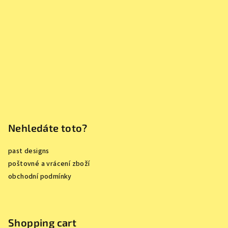
t
e
r
Nehledáte toto?
past designs
poštovné a vrácení zboží
obchodní podmínky
Shopping cart