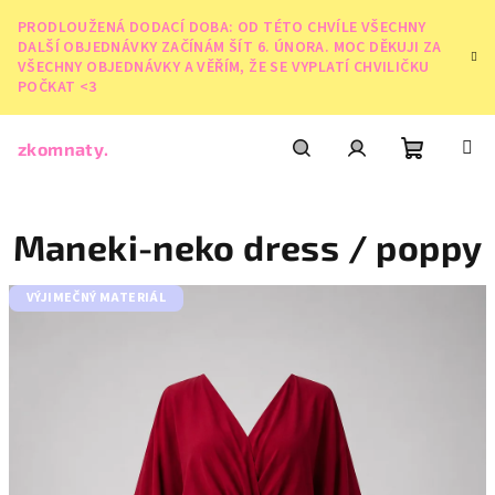
Skip
PRODLOUŽENÁ DODACÍ DOBA: OD TÉTO CHVÍLE VŠECHNY
to
DALŠÍ OBJEDNÁVKY ZAČÍNÁM ŠÍT 6. ÚNORA. MOC DĚKUJI ZA
content
VŠECHNY OBJEDNÁVKY A VĚŘÍM, ŽE SE VYPLATÍ CHVILIČKU
POČKAT <3
zkomnaty.
Shoppin
Search
Login
Maneki-neko dress / poppy
cart
VÝJIMEČNÝ MATERIÁL