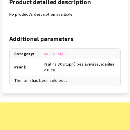
Product detailed description
No product's description available
Additional parameters
Category
:
past designs
Prát na 30 stupňů bez aviváže, ideálně
Praní
:
v ruce.
The item has been sold out…
F
o
o